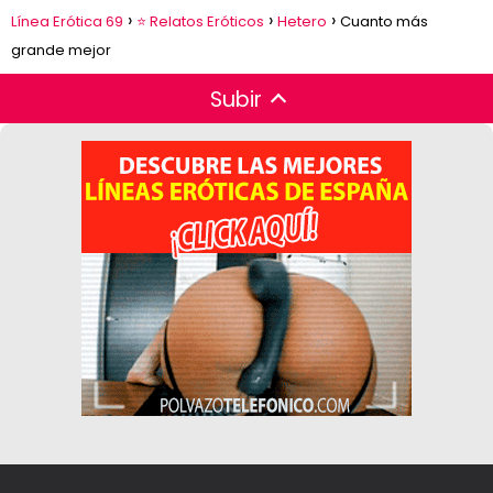
Línea Erótica 69
⭐ Relatos Eróticos
Hetero
Cuanto más
grande mejor
Subir